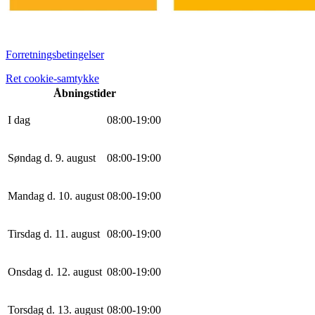
Forretningsbetingelser
Ret cookie-samtykke
Åbningstider
I dag
0
8
:
0
0
-
19
:
0
0
Søndag d. 9. august
0
8
:
0
0
-
19
:
0
0
Mandag d. 10. august
0
8
:
0
0
-
19
:
0
0
Tirsdag d. 11. august
0
8
:
0
0
-
19
:
0
0
Onsdag d. 12. august
0
8
:
0
0
-
19
:
0
0
Torsdag d. 13. august
0
8
:
0
0
-
19
:
0
0