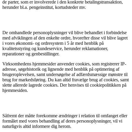
de parter, som er involverede i den konkrete betalingstransaktion,
herunder bl.a. pengeinstitut, kortudsteder mv.
De omhandlede personoplysninger vil blive behandlet i forbindelse
med afviklingen af den enkelte ordre, hvorefter disse vil blive lagret
i vores økonomi- og ordresystem i 5 år med henblik på
kvalitetsstyring og kundeservice, herunder reklamationer,
reparationer og genbestillinger.
Virksomhedens hjemmesider anvender cookies, som registrerer IP-
adresse, søgehistorik og lignende med henblik på optimering af
brugeroplevelsen, samt undersøgelse af adfærdsmæssige mønstre til
brug for markedsføring. Du kan altid fravælge brug af cookies, samt
slette allerede lagrede cookies. Der henvises til cookiepolitikken på
hjemmesiden.
Såfremt der måtte forekomme ændringer i relation til omfanget eller
formålet med vores behandling af deres personoplysninger, vil vi
naturligvis altid informere dig herom.