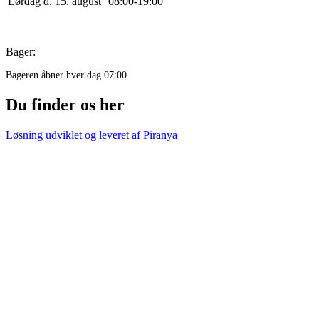
Lørdag d. 15. august
0
8
:
0
0
-
19
:
0
0
Bager:
Bageren åbner hver dag 07:00
Du finder os her
Løsning udviklet og leveret af
Piranya