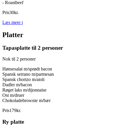
- Roastbeef
Pris
30
kr.
Læs mere
i
Platter
Tapasplatte til 2 personer
Nok til 2 personer
Hønsesalat m/sprødt bacon
Spansk serrano m/parmesan
Spansk chorizo m/aioli
Dadler m/bacon
Røget laks m/dijonnaise
Ost m/druer
Chokoladebrownie m/bær
Pris
179
kr.
Ry platte