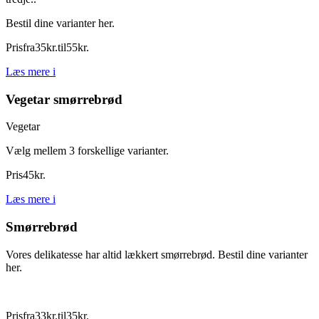
Bestil dine varianter her.
Pris
fra
35
kr.
til
55
kr.
Læs mere
i
Vegetar smørrebrød
Vegetar
Vælg mellem 3 forskellige varianter.
Pris
45
kr.
Læs mere
i
Smørrebrød
Vores delikatesse har altid lækkert smørrebrød. Bestil dine varianter
her.
Pris
fra
33
kr.
til
35
kr.