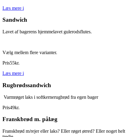
Læs mere
i
Sandwich
Lavet af bagerens hjemmelavet gulerodsflutes.
Vælg mellem flere varianter.
Pris
55
kr.
Læs mere
i
Rugbrødssandwich
Varmrøget laks i softkernerugbrød fra egen bager
Pris
49
kr.
Franskbrød m. pålæg
Franskbrød m/rejer eller laks? Eller røget ørred? Eller noget helt
tredje..