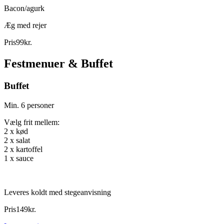
Bacon/agurk
Æg med rejer
Pris
99
kr.
Festmenuer & Buffet
Buffet
Min. 6 personer
Vælg frit mellem:
2 x kød
2 x salat
2 x kartoffel
1 x sauce
Leveres koldt med stegeanvisning
Pris
149
kr.