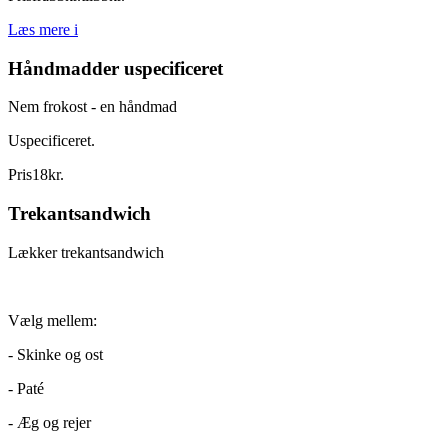
Læs mere
i
Håndmadder uspecificeret
Nem frokost - en håndmad
Uspecificeret.
Pris
18
kr.
Trekantsandwich
Lækker trekantsandwich
Vælg mellem:
- Skinke og ost
- Paté
- Æg og rejer