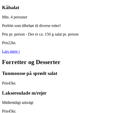
Kålsalat
Min. 4 personer
Perfekt som tilbehør til diverse retter!
Pris pr. person - Der er ca. 150 g salat pr. person
Pris
22
kr.
Læs mere
i
Forretter og Desserter
Tunmousse på sprødt salat
Pris
45
kr.
Lakseroulade m/rejer
Midlertidigt udsolgt
Pris
45
kr.