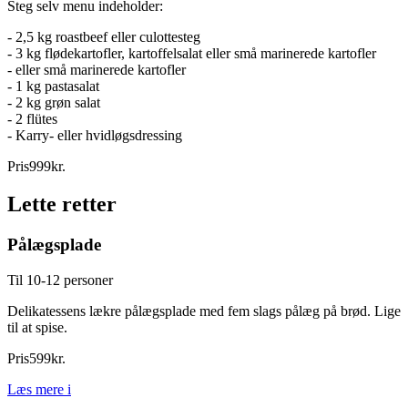
Steg selv menu indeholder:
- 2,5 kg roastbeef eller culottesteg
- 3 kg flødekartofler, kartoffelsalat eller små marinerede kartofler
- eller små marinerede kartofler
- 1 kg pastasalat
- 2 kg grøn salat
- 2 flütes
- Karry- eller hvidløgsdressing
Pris
999
kr.
Lette retter
Pålægsplade
Til 10-12 personer
Delikatessens lækre pålægsplade med fem slags pålæg på brød. Lige
til at spise.
Pris
599
kr.
Læs mere
i