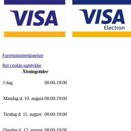
Forretningsbetingelser
Ret cookie-samtykke
Åbningstider
I dag
0
8
:
0
0
-
19
:
0
0
Mandag d. 10. august
0
8
:
0
0
-
19
:
0
0
Tirsdag d. 11. august
0
8
:
0
0
-
19
:
0
0
Onsdag d. 12. august
0
8
:
0
0
-
19
:
0
0