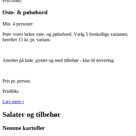
Pris
149
kr.
Oste- & pølsebord
Min. 4 personer
Prøv vores lækre oste- og pølsebord. Vælg 5 forskellige varianter,
herefter 15 kr. pr. variant.
Anrettet på fade, pyntet og med tilbehør - klar til servering.
Pris pr. person.
Pris
80
kr.
Læs mere
i
Salater og tilbehør
Nemme kartofler