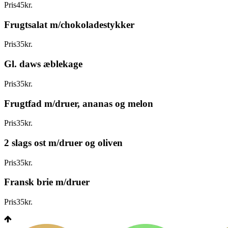
Pris
45
kr.
Frugtsalat m/chokoladestykker
Pris
35
kr.
Gl. daws æblekage
Pris
35
kr.
Frugtfad m/druer, ananas og melon
Pris
35
kr.
2 slags ost m/druer og oliven
Pris
35
kr.
Fransk brie m/druer
Pris
35
kr.