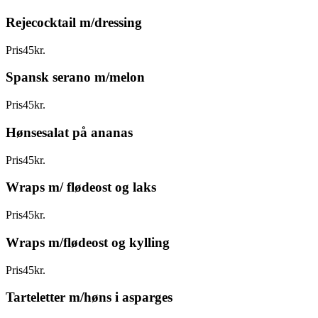
Rejecocktail m/dressing
Pris
45
kr.
Spansk serano m/melon
Pris
45
kr.
Hønsesalat på ananas
Pris
45
kr.
Wraps m/ flødeost og laks
Pris
45
kr.
Wraps m/flødeost og kylling
Pris
45
kr.
Tarteletter m/høns i asparges