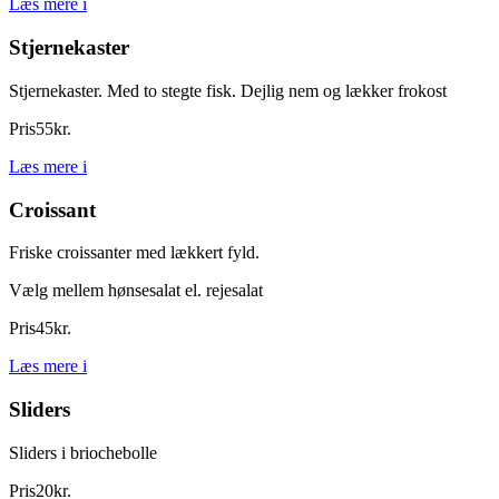
Læs mere
i
Stjernekaster
Stjernekaster. Med to stegte fisk. Dejlig nem og lækker frokost
Pris
55
kr.
Læs mere
i
Croissant
Friske croissanter med lækkert fyld.
Vælg mellem hønsesalat el. rejesalat
Pris
45
kr.
Læs mere
i
Sliders
Sliders i briochebolle
Pris
20
kr.