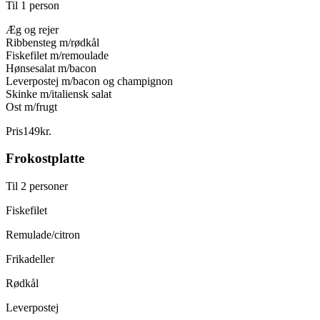
Til 1 person
Æg og rejer
Ribbensteg m/rødkål
Fiskefilet m/remoulade
Hønsesalat m/bacon
Leverpostej m/bacon og champignon
Skinke m/italiensk salat
Ost m/frugt
Pris
149
kr.
Frokostplatte
Til 2 personer
Fiskefilet
Remulade/citron
Frikadeller
Rødkål
Leverpostej