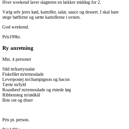
Hver weekend laver slagteren en lækker middag for 2.
Vælg selv jeres kød, kartofler, salat, sauce og dessert. I skal bare
stege bøfferne og sætte kartoflerne i ovnen.
God weekend.
Pris
199
kr.
Ry anretning
Min. 4 personer
Sild m/karryssalat
Fiskefilet m/remoulade
Leverpostej m/champignon og bacon
Tærte m/fyld
Roastbeef m/remoulade og ristede løg
Ribbensteg m/rødkål
Brie ost og druer
Pris pr. person.