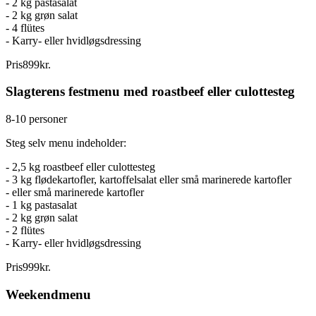
- 2 kg pastasalat
- 2 kg grøn salat
- 4 flütes
- Karry- eller hvidløgsdressing
Pris
899
kr.
Slagterens festmenu med roastbeef eller culottesteg
8-10 personer
Steg selv menu indeholder:
- 2,5 kg roastbeef eller culottesteg
- 3 kg flødekartofler, kartoffelsalat eller små marinerede kartofler
- eller små marinerede kartofler
- 1 kg pastasalat
- 2 kg grøn salat
- 2 flütes
- Karry- eller hvidløgsdressing
Pris
999
kr.
Weekendmenu