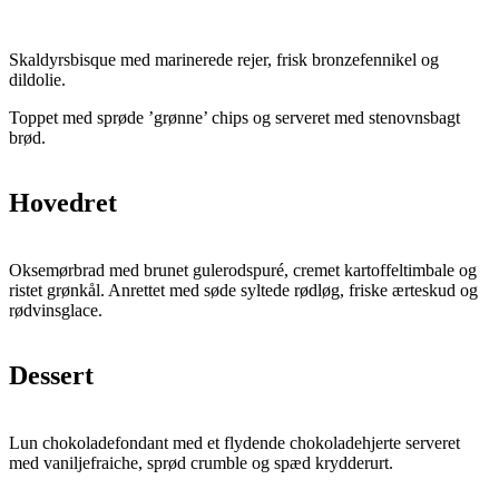
Skaldyrsbisque med marinerede rejer, frisk bronzefennikel og
dildolie.
Toppet med sprøde ’grønne’ chips og serveret med stenovnsbagt
brød.
Hovedret
Oksemørbrad med brunet gulerodspuré, cremet kartoffeltimbale og
ristet grønkål. Anrettet med søde syltede rødløg, friske ærteskud og
rødvinsglace.
Dessert
Lun chokoladefondant med et flydende chokoladehjerte serveret
med vaniljefraiche, sprød crumble og spæd krydderurt.