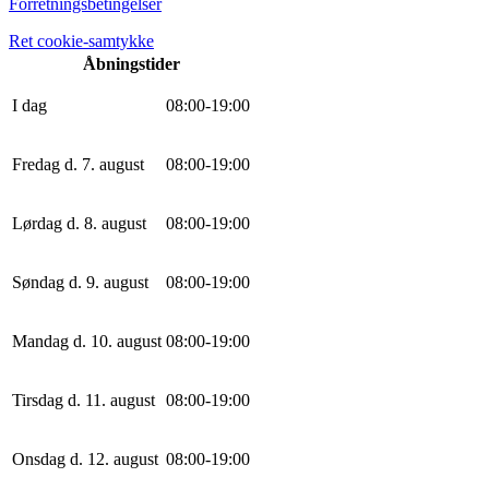
Forretningsbetingelser
Ret cookie-samtykke
Åbningstider
I dag
0
8
:
0
0
-
19
:
0
0
Fredag d. 7. august
0
8
:
0
0
-
19
:
0
0
Lørdag d. 8. august
0
8
:
0
0
-
19
:
0
0
Søndag d. 9. august
0
8
:
0
0
-
19
:
0
0
Mandag d. 10. august
0
8
:
0
0
-
19
:
0
0
Tirsdag d. 11. august
0
8
:
0
0
-
19
:
0
0
Onsdag d. 12. august
0
8
:
0
0
-
19
:
0
0